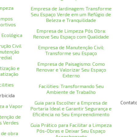
mpeza
Empresa de Jardinagem: Transforme
Seu Espaço Verde em um Refúgio de
ampos
Beleza e Tranquilidade
ortivos
Empresa de Limpeza Pós Obra:
 Ecológica
Renove Seu Espaço com Qualidade
ução Civil
Empresa de Manutenção Civil:
nutenção
Transforme seu Espaço
redial
Empresa de Paisagismo: Como
tização e
Renovar e Valorizar Seu Espaço
atização
Externo
ilities
Facilities: Transformando Seu
Ambiente de Trabalho
rbicida
Contat
Guia para Escolher a Empresa de
za a Vapor
Portaria Ideal e Garantir Segurança e
Eficiência no Seu Empreendimento
tenção de
s Verdes
Guia Prático para Facilitar a Limpeza
Pós-Obras e Deixar Seu Espaço
 de obra
Aconchegante