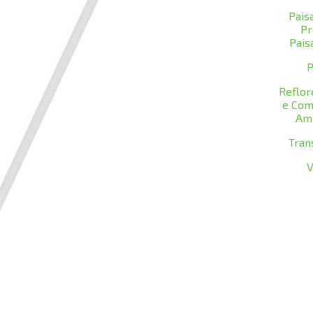
Pais
Pr
Pais
P
Reflo
e Com
Am
Tran
V