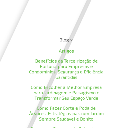
Blog
Artigos
Benefícios da Terceirização de
Portaria para Empresas e
Condomínios: Segurança e Eficiência
Garantidas
Como Escolher a Melhor Empresa
para Jardinagem e Paisagismo e
Transformar Seu Espaço Verde
Como Fazer Corte e Poda de
Árvores: Estratégias para um Jardim
Sempre Saudável e Bonito