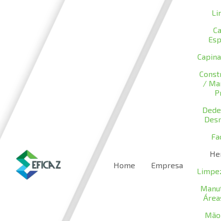
Li
C
Esp
Capina
Constr
/ Ma
P
Dede
Desr
Fac
He
Home
Empresa
Limpe
Manu
Área
Mão