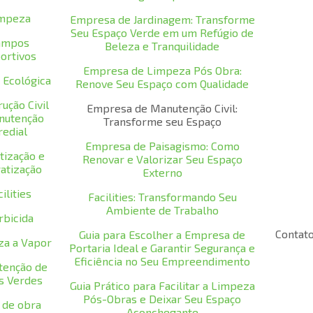
mpeza
Empresa de Jardinagem: Transforme
Seu Espaço Verde em um Refúgio de
ampos
Beleza e Tranquilidade
ortivos
Empresa de Limpeza Pós Obra:
 Ecológica
Renove Seu Espaço com Qualidade
ução Civil
Empresa de Manutenção Civil:
nutenção
Transforme seu Espaço
redial
Empresa de Paisagismo: Como
tização e
Renovar e Valorizar Seu Espaço
atização
Externo
ilities
Facilities: Transformando Seu
Ambiente de Trabalho
rbicida
Contat
Guia para Escolher a Empresa de
za a Vapor
Portaria Ideal e Garantir Segurança e
Eficiência no Seu Empreendimento
tenção de
s Verdes
Guia Prático para Facilitar a Limpeza
Pós-Obras e Deixar Seu Espaço
 de obra
Aconchegante