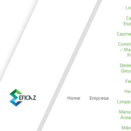
Li
C
Esp
Capina
Constr
/ Ma
P
Dede
Desr
Fac
He
Home
Empresa
Limpe
Manu
Área
Mão