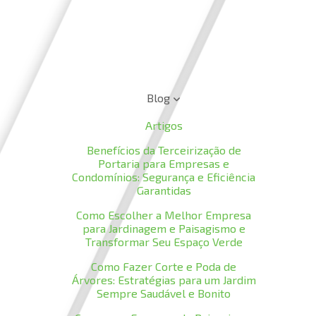
Blog
Artigos
Benefícios da Terceirização de
Portaria para Empresas e
Condomínios: Segurança e Eficiência
Garantidas
Como Escolher a Melhor Empresa
para Jardinagem e Paisagismo e
Transformar Seu Espaço Verde
Como Fazer Corte e Poda de
Árvores: Estratégias para um Jardim
Sempre Saudável e Bonito