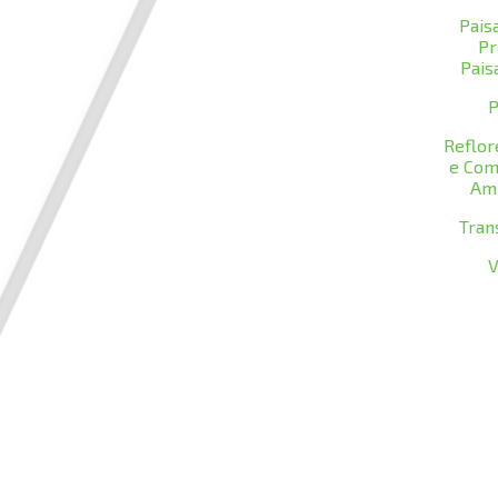
Pais
Pr
Pais
P
Reflo
e Com
Am
Tran
V