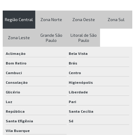
Empresa prestadora de serviços para condomínios
Região Central
Zona Norte
Zona Oeste
Zona Sul
Empresa que faz limpeza de caixa d água
Grande São
Litoral de São
Empresa que faz limpeza de caixa d água em sp
Zona Leste
Paulo
Paulo
Empresa que faz reflorestamento
Aclimação
Bela Vista
Empresa que faz reflorestamento em sp
Bom Retiro
Brás
Empresa de reflorestamento
Cambuci
Centro
Consolação
Higienópolis
Empresa de reflorestamento ambiental
Glicério
Liberdade
Empresa de reflorestamento sp
Luz
Pari
Empresa de remoção de árvores
República
Santa Cecília
Santa Efigênia
Sé
Empresa de terceirização de portaria
Vila Buarque
Empresa de terceirização recepção