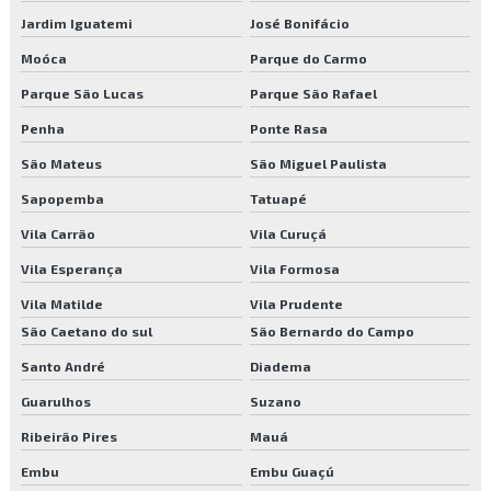
Recepcionista terceirizada
Jardim Iguatemi
José Bonifácio
Reflorestamento e paisagismo
Moóca
Parque do Carmo
Parque São Lucas
Parque São Rafael
Serviço de controle de acesso
Penha
Ponte Rasa
Serviço de execução de jardins
São Mateus
São Miguel Paulista
Serviço limpeza
Sapopemba
Tatuapé
Serviço de limpeza pós obra
Vila Carrão
Vila Curuçá
Vila Esperança
Vila Formosa
Serviço de poda de árvores
Vila Matilde
Vila Prudente
Serviço de poda e jardinagem
São Caetano do sul
São Bernardo do Campo
Serviço de reflorestamento
Santo André
Diadema
Guarulhos
Suzano
Serviços de facilities
Ribeirão Pires
Mauá
Serviços de jardinagem
Embu
Embu Guaçú