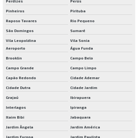
Execução de jardins
Perdizes
Perús
Pinheiros
Pirituba
Execução e manutenção de áreas verdes
Raposo Tavares
Rio Pequeno
Execução e manutenção de jardins
São Domingos
Sumaré
Fornecedor de mudas
Vila Leopoldina
Vila Sonia
Aeroporto
Água Funda
Fornecedor de plantas
Brooklin
Campo Belo
Fornecedores de plantas para revenda
Campo Grande
Campo Limpo
Jardinagem para condomínios
Capão Redondo
Cidade Ademar
Cidade Dutra
Cidade Jardim
Jardinagem para empresas
Grajaú
Ibirapuera
Jardinagem e limpeza de terreno
Interlagos
Ipiranga
Limpeza predial
Itaim Bibi
Jabaquara
Manutenção elétrica predial
Jardim Ângela
Jardim América
Jardim Europa
Jardim Paulista