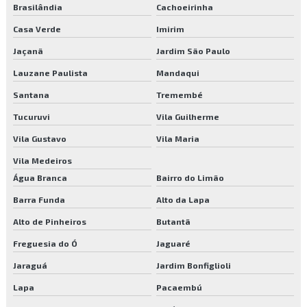
Brasilândia
Cachoeirinha
Empresa de terceirização de serviços de limpeza sp
Casa Verde
Imirim
Jaçanã
Jardim São Paulo
Empresa terceirizada de portaria
Lauzane Paulista
Mandaqui
Empresas de facilities sp
Santana
Tremembé
Empresas de manutenção de áreas verdes
Tucuruvi
Vila Guilherme
Empresas de manutenção de condomínios
Vila Gustavo
Vila Maria
Vila Medeiros
Empresas de poda de árvores sp
Água Branca
Bairro do Limão
Empresas que fazem reflorestamento
Barra Funda
Alto da Lapa
Alto de Pinheiros
Butantã
Empresas que fazem remoção de árvores
Freguesia do Ó
Jaguaré
Empresas de serviços para condomínios
Jaraguá
Jardim Bonfiglioli
Empresas de terceirização de mão de obra
Lapa
Pacaembú