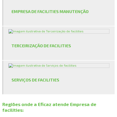
Empresa de manutenção civil
EMPRESA DE FACILITIES MANUTENÇÃO
Empresa de manutenção de jardim
Empresa de manutenção de jardins
Empresa de manutenção predial
TERCEIRIZAÇÃO DE FACILITIES
Empresa de manutenção predial sp
Empresa de paisagismo
Empresa de plantio de mudas
SERVIÇOS DE FACILITIES
Empresa de poda de árvores
Empresa de portaria e limpeza
Regiões onde a Eficaz atende Empresa de
Empresa de prestação de serviços para condomínios
facilities:
Empresa de prestação de serviços de limpeza para condomínios