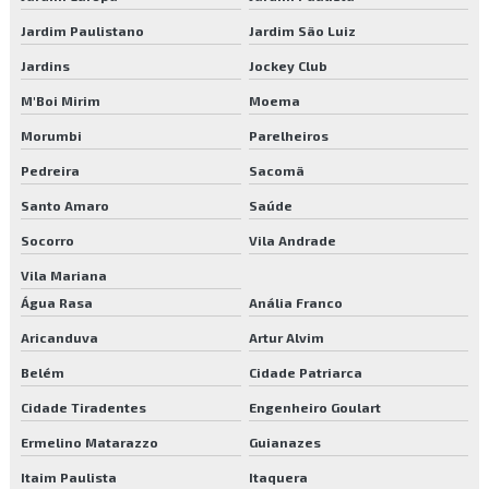
Manutenção de gramados esportivos
Jardim Paulistano
Jardim São Luiz
Manutenção de jardim
Jardins
Jockey Club
Manutenção de jardins
M'Boi Mirim
Moema
Morumbi
Parelheiros
Manutenção predial
Pedreira
Sacomã
Manutenção predial preventiva e corretiva
Santo Amaro
Saúde
Plantio de árvores
Socorro
Vila Andrade
Plantio de mudas
Vila Mariana
Água Rasa
Anália Franco
Poda de árvores
Aricanduva
Artur Alvim
Poda de árvores preço
Belém
Cidade Patriarca
Poda e remoção de árvores
Cidade Tiradentes
Engenheiro Goulart
Ermelino Matarazzo
Guianazes
Prestação de serviços de manutenção predial
Itaim Paulista
Itaquera