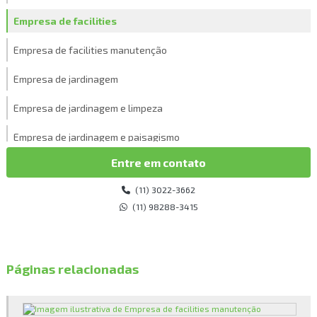
Empresa de facilities
Empresa de facilities manutenção
Empresa de jardinagem
Empresa de jardinagem e limpeza
Empresa de jardinagem e paisagismo
Entre em contato
Empresa de jardinagem e paisagismo em sp
(11) 3022-3662
Empresa de limpeza
(11) 98288-3415
Empresa de limpeza e jardinagem
Empresa de limpeza pós obra
Páginas relacionadas
Empresa de limpeza pós obra sp
Empresa de limpeza predial