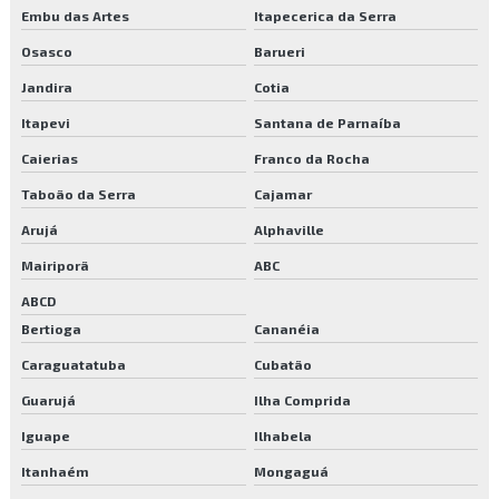
Serviços de jardinagem preço
Embu das Artes
Itapecerica da Serra
Osasco
Barueri
Serviços de manutenção de jardim
Jandira
Cotia
Serviços de manutenção predial
Itapevi
Santana de Parnaíba
Serviços de portaria e limpeza
Caierias
Franco da Rocha
Terceirização de facilities
Taboão da Serra
Cajamar
Arujá
Alphaville
Terceirização de portaria
Mairiporã
ABC
Terceirização de portaria de condomínio
ABCD
Terceirização de portaria e limpeza
Bertioga
Cananéia
Caraguatatuba
Cubatão
Terceirização de serviços de limpeza
Guarujá
Ilha Comprida
Terceirização de serviços de portaria e limpeza
Iguape
Ilhabela
Transplante de árvores
Itanhaém
Mongaguá