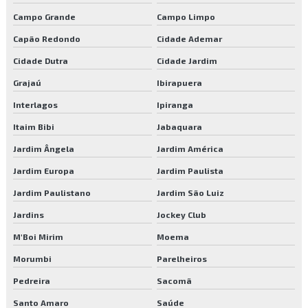
Jardinagem para condomínios
Campo Grande
Campo Limpo
Capão Redondo
Cidade Ademar
Jardinagem para empresas
Cidade Dutra
Cidade Jardim
Jardinagem e limpeza de terreno
Grajaú
Ibirapuera
Limpeza predial
Interlagos
Ipiranga
Manutenção elétrica predial
Itaim Bibi
Jabaquara
Jardim Ângela
Jardim América
Manutenção de gramados esportivos
Jardim Europa
Jardim Paulista
Manutenção de jardim
Jardim Paulistano
Jardim São Luiz
Manutenção de jardins
Jardins
Jockey Club
M'Boi Mirim
Moema
Manutenção predial
Morumbi
Parelheiros
Manutenção predial preventiva e corretiva
Pedreira
Sacomã
Plantio de árvores
Santo Amaro
Saúde