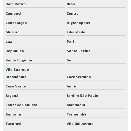
Empresa de reflorestamento
Bom Retiro
Brás
Cambuci
Centro
Empresa de reflorestamento ambiental
Consolação
Higienópolis
Empresa de reflorestamento sp
Glicério
Liberdade
Empresa de remoção de árvores
Luz
Pari
República
Santa Cecília
Empresa de terceirização de portaria
Santa Efigênia
Sé
Empresa de terceirização recepção
Vila Buarque
Empresa de terceirização de serviços de limpeza sp
Brasilândia
Cachoeirinha
Casa Verde
Imirim
Empresa terceirizada de portaria
Jaçanã
Jardim São Paulo
Empresas de facilities sp
Lauzane Paulista
Mandaqui
Empresas de manutenção de áreas verdes
Santana
Tremembé
Empresas de manutenção de condomínios
Tucuruvi
Vila Guilherme