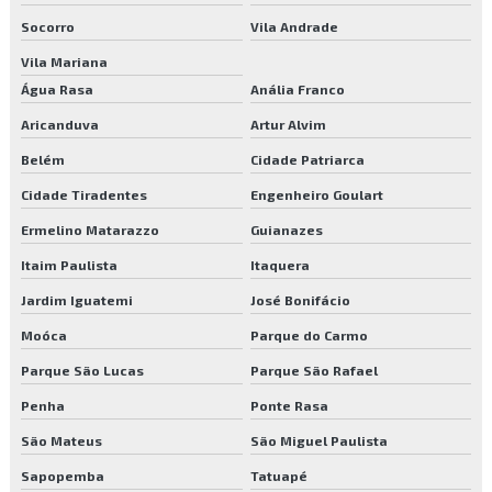
Plantio de mudas
Socorro
Vila Andrade
Vila Mariana
Poda de árvores
Água Rasa
Anália Franco
Poda de árvores preço
Aricanduva
Artur Alvim
Poda e remoção de árvores
Belém
Cidade Patriarca
Cidade Tiradentes
Engenheiro Goulart
Prestação de serviços de manutenção predial
Ermelino Matarazzo
Guianazes
Recepcionista terceirizada
Itaim Paulista
Itaquera
Reflorestamento e paisagismo
Jardim Iguatemi
José Bonifácio
Moóca
Parque do Carmo
Serviço de controle de acesso
Parque São Lucas
Parque São Rafael
Serviço de execução de jardins
Penha
Ponte Rasa
Serviço limpeza
São Mateus
São Miguel Paulista
Serviço de limpeza pós obra
Sapopemba
Tatuapé