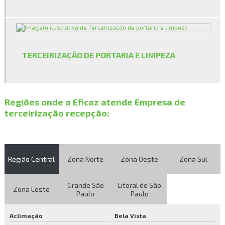
Empresa de paisagismo
Empresa de plantio de mudas
Empresa de poda de árvores
TERCEIRIZAÇÃO DE PORTARIA E LIMPEZA
Empresa de portaria e limpeza
Empresa de prestação de serviços para condomínios
Regiões onde a Eficaz atende Empresa de
Empresa de prestação de serviços de limpeza para condomínios
terceirização recepção:
Empresa prestadora de serviços para condomínios
Empresa que faz limpeza de caixa d água
Região Central
Zona Norte
Zona Oeste
Zona Sul
Empresa que faz limpeza de caixa d água em sp
Grande São
Litoral de São
Zona Leste
Empresa que faz reflorestamento
Paulo
Paulo
Empresa que faz reflorestamento em sp
Aclimação
Bela Vista