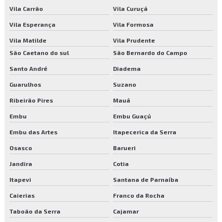
Vila Carrão
Vila Curuçá
Serviço de poda de árvores
Vila Esperança
Vila Formosa
Serviço de poda e jardinagem
Vila Matilde
Vila Prudente
Serviço de reflorestamento
São Caetano do sul
São Bernardo do Campo
Santo André
Diadema
Serviços de facilities
Guarulhos
Suzano
Serviços de jardinagem
Ribeirão Pires
Mauá
Serviços de jardinagem preço
Embu
Embu Guaçú
Embu das Artes
Itapecerica da Serra
Serviços de manutenção de jardim
Osasco
Barueri
Serviços de manutenção predial
Jandira
Cotia
Serviços de portaria e limpeza
Itapevi
Santana de Parnaíba
Terceirização de facilities
Caierias
Franco da Rocha
Taboão da Serra
Cajamar
Terceirização de portaria