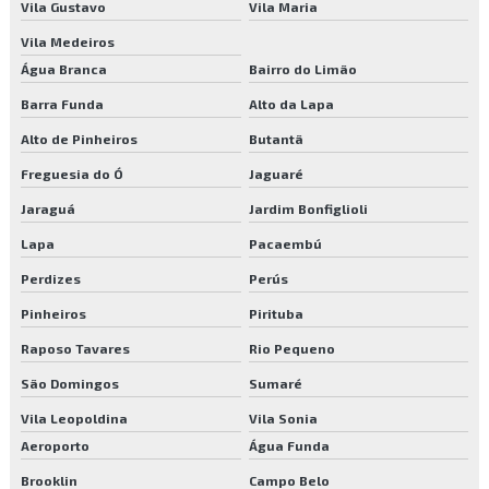
Vila Gustavo
Vila Maria
Empresas de poda de árvores sp
Vila Medeiros
Empresas que fazem reflorestamento
Água Branca
Bairro do Limão
Barra Funda
Alto da Lapa
Empresas que fazem remoção de árvores
Alto de Pinheiros
Butantã
Empresas de serviços para condomínios
Freguesia do Ó
Jaguaré
Empresas de terceirização de mão de obra
Jaraguá
Jardim Bonfiglioli
Execução de jardins
Lapa
Pacaembú
Perdizes
Perús
Execução e manutenção de áreas verdes
Pinheiros
Pirituba
Execução e manutenção de jardins
Raposo Tavares
Rio Pequeno
Fornecedor de mudas
São Domingos
Sumaré
Vila Leopoldina
Vila Sonia
Fornecedor de plantas
Aeroporto
Água Funda
Fornecedores de plantas para revenda
Brooklin
Campo Belo