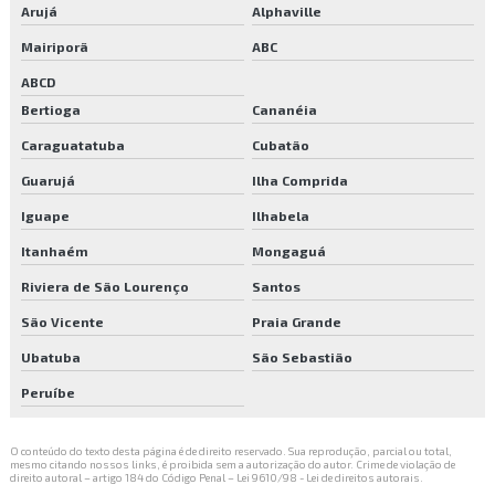
Arujá
Alphaville
Terceirização de portaria de condomínio
Mairiporã
ABC
Terceirização de portaria e limpeza
ABCD
Bertioga
Cananéia
Terceirização de serviços de limpeza
Caraguatatuba
Cubatão
Terceirização de serviços de portaria e limpeza
Guarujá
Ilha Comprida
Transplante de árvores
Iguape
Ilhabela
Itanhaém
Mongaguá
Venda de plantas
Riviera de São Lourenço
Santos
São Vicente
Praia Grande
Ubatuba
São Sebastião
Peruíbe
O conteúdo do texto desta página é de direito reservado. Sua reprodução, parcial ou total,
mesmo citando nossos links, é proibida sem a autorização do autor. Crime de violação de
direito autoral – artigo 184 do Código Penal –
Lei 9610/98 - Lei de direitos autorais
.