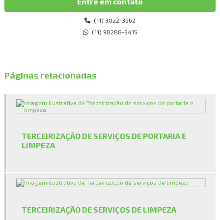
Entre em contato
Empresa de jardinagem e paisagismo em sp
(11) 3022-3662
Empresa de limpeza
(11) 98288-3415
Empresa de limpeza e jardinagem
Empresa de limpeza pós obra
Páginas relacionadas
Empresa de limpeza pós obra sp
Empresa de limpeza predial
Empresa de manutenção civil
TERCEIRIZAÇÃO DE SERVIÇOS DE PORTARIA E
Empresa de manutenção de jardim
LIMPEZA
Empresa de manutenção de jardins
Empresa de manutenção predial
Empresa de manutenção predial sp
TERCEIRIZAÇÃO DE SERVIÇOS DE LIMPEZA